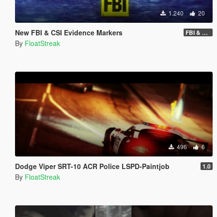
1.240
20
New FBI & CSI Evidence Markers
FBI & CSI Markers (1.1)
By
FloatStreak
496
6
Dodge Viper SRT-10 ACR Police LSPD-Paintjob
1.0
By
FloatStreak