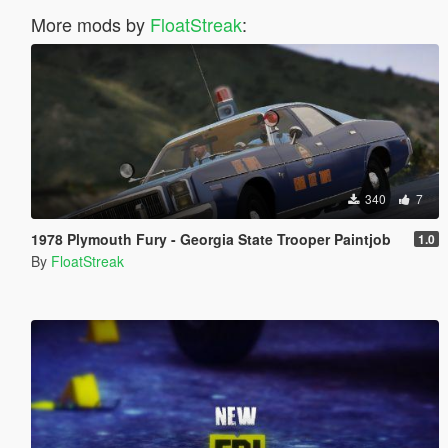
More mods by
FloatStreak
:
340
7
1978 Plymouth Fury - Georgia State Trooper Paintjob
1.0
By
FloatStreak