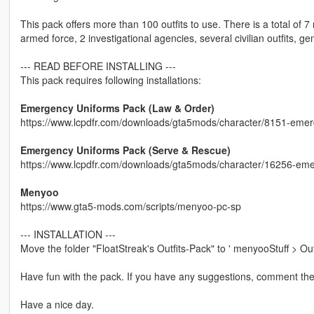
This pack offers more than 100 outfits to use. There is a total of 
armed force, 2 investigational agencies, several civilian outfits, gen
--- READ BEFORE INSTALLING ---
This pack requires following installations:
Emergency Uniforms Pack (Law & Order)
https://www.lcpdfr.com/downloads/gta5mods/character/8151-emer
Emergency Uniforms Pack (Serve & Rescue)
https://www.lcpdfr.com/downloads/gta5mods/character/16256-eme
Menyoo
https://www.gta5-mods.com/scripts/menyoo-pc-sp
--- INSTALLATION ---
Move the folder "FloatStreak's Outfits-Pack" to ' menyooStuff > Outf
Have fun with the pack. If you have any suggestions, comment them
Have a nice day.