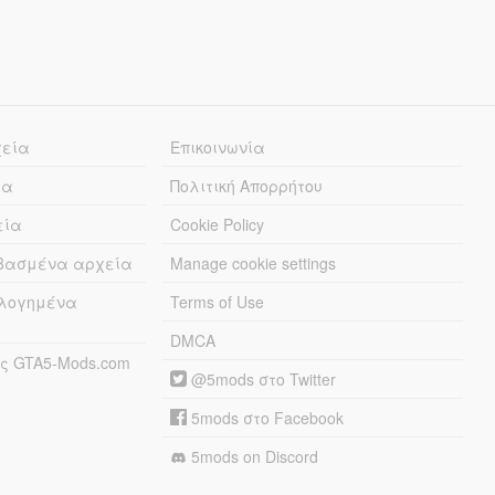
χεία
Επικοινωνία
ία
Πολιτική Απορρήτου
εία
Cookie Policy
εβασμένα αρχεία
Manage cookie settings
λογημένα
Terms of Use
DMCA
ς GTA5-Mods.com
@5mods στο Twitter
5mods στο Facebook
5mods on Discord