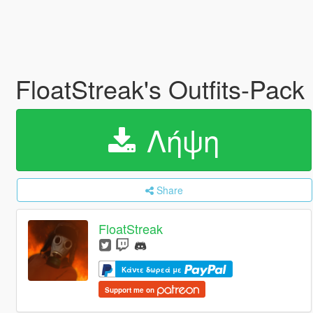
FloatStreak's Outfits-P
Λήψη
Share
FloatStreak
Κάντε δωρεά με
Support me on