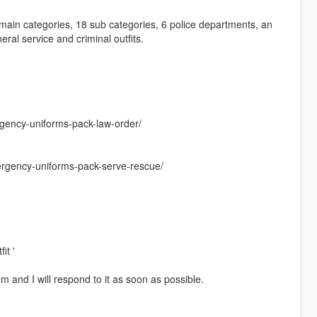
7 main categories, 18 sub categories, 6 police departments, an
eral service and criminal outfits.
gency-uniforms-pack-law-order/
rgency-uniforms-pack-serve-rescue/
it '
 and I will respond to it as soon as possible.