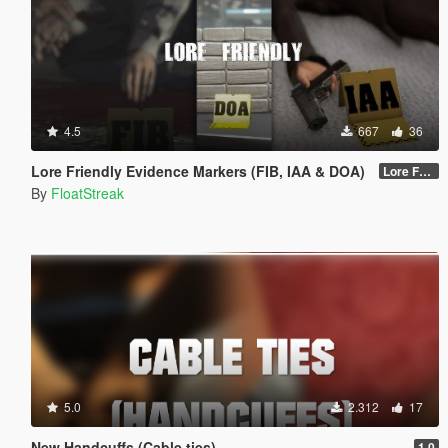
4.5
667
36
Lore Friendly Evidence Markers (FIB, IAA & DOA)
Lore Friendly (FIB, IAA & DOA) - 1.0
By
FloatStreak
5.0
2.312
17
New Handcuffs (Cable ties)
1.0