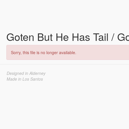
Goten But He Has Tail / G
Sorry, this file is no longer available.
Designed in Alderney
Made in Los Santos