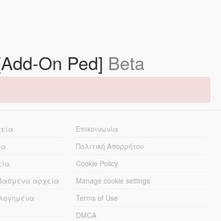
l [Add-On Ped]
Beta
χεία
Επικοινωνία
ία
Πολιτική Απορρήτου
εία
Cookie Policy
εβασμένα αρχεία
Manage cookie settings
λογημένα
Terms of Use
DMCA