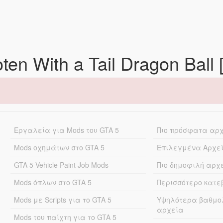
oten With a Tail Dragon Bal
Εργαλεία για Mods του GTA 5
Πιο πρόσφατα αρ
Mods οχημάτων στο GTA 5
Επιλεγμένα Αρχε
GTA 5 Vehicle Paint Job Mods
Πιο δημοφιλή αρχ
Mods όπλων στο GTA 5
Περισσότερο κατ
Mods με Scripts για το GTA 5
Υψηλότερα βαθμο
αρχεία
Mods του παίχτη για το GTA 5