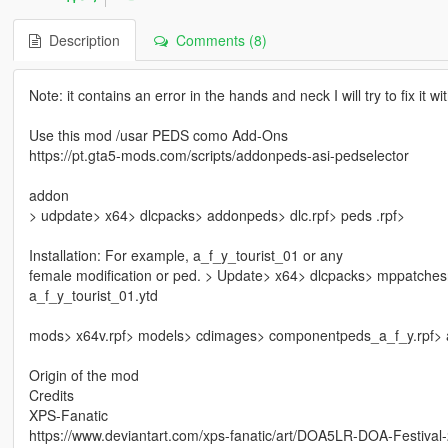
Description
Comments (8)
Note: it contains an error in the hands and neck I will try to fix it wi
Use this mod /usar PEDS como Add-Ons
https://pt.gta5-mods.com/scripts/addonpeds-asi-pedselector
addon
> udpdate> x64> dlcpacks> addonpeds> dlc.rpf> peds .rpf>
Installation: For example, a_f_y_tourist_01 or any
female modification or ped. > Update> x64> dlcpacks> mppatche
a_f_y_tourist_01.ytd
mods> x64v.rpf> models> cdimages> componentpeds_a_f_y.rpf> a
Origin of the mod
Credits
XPS-Fanatic
https://www.deviantart.com/xps-fanatic/art/DOA5LR-DOA-Festival