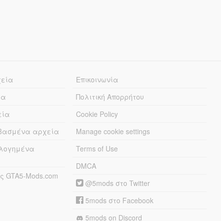
χεία
Επικοινωνία
ία
Πολιτική Απορρήτου
εία
Cookie Policy
εβασμένα αρχεία
Manage cookie settings
λογημένα
Terms of Use
DMCA
ς GTA5-Mods.com
@5mods στο Twitter
5mods στο Facebook
5mods on Discord