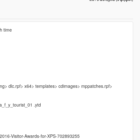
th time
sng> dlc.rpf> x64> templates> cdimages> mppatches.rpf>
_f_y_tourist_01 .ytd
-2016-Visitor-Awards-for-XPS-702893255