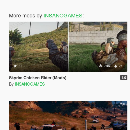
More mods by
INSANOGAMES
:
5.0
786
21
Skyrim Chicken Rider (Mods)
1.0
By
INSANOGAMES