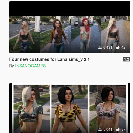
6.431
42
Four new costumes for Lana sims_v 2.1
1.2
By
INSANOGAMES
5.041
37