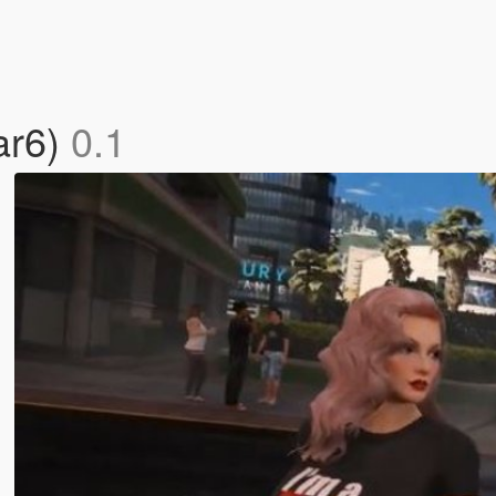
ar6)
0.1