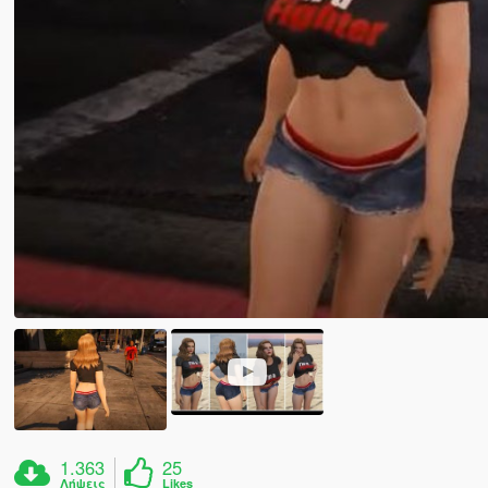
1.363
25
Λήψεις
Likes