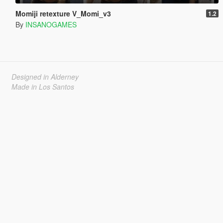
Momiji retexture V_Momi_v3
1.2
By
INSANOGAMES
Designed in Alderney
Made in Los Santos