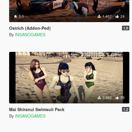
5.0
1.407
24
Ostrich (Addon-Ped)
1.0
By
INSANOGAMES
3.982
29
Mai Shiranui Swimsuit Pack
1.2
By
INSANOGAMES