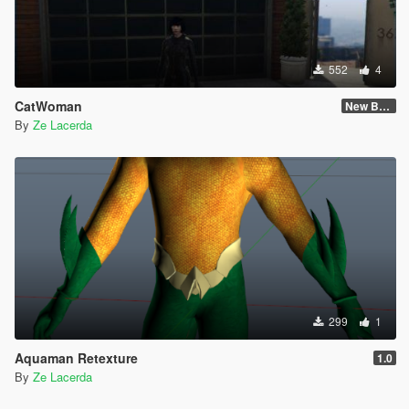
552
4
CatWoman
New Body and Skin
By
Ze Lacerda
299
1
Aquaman Retexture
1.0
By
Ze Lacerda