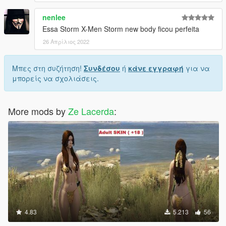
nenlee
Essa Storm X-Men Storm new body ficou perfeita
26 Απρίλιος 2022
Μπες στη συζήτηση!
Συνδέσου
ή
κάνε εγγραφή
για να
μπορείς να σχολιάσεις.
More mods by
Ze Lacerda
:
4.83
5.213
56