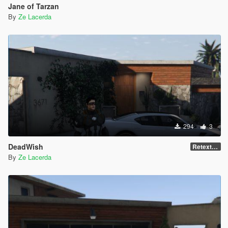
Jane of Tarzan
By
Ze Lacerda
294
3
DeadWish
Retexture
By
Ze Lacerda