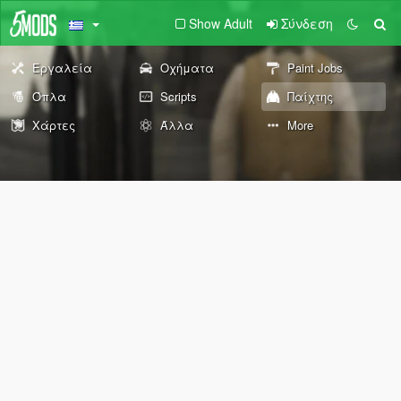
Show Adult
Σύνδεση
Εργαλεία
Οχήματα
Paint Jobs
Όπλα
Scripts
Παίχτης
Χάρτες
Άλλα
More