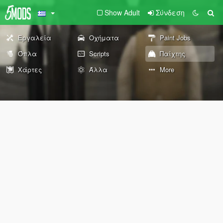
Show Adult
Σύνδεση
Εργαλεία
Οχήματα
Paint Jobs
Όπλα
Scripts
Παίχτης
Χάρτες
Άλλα
More