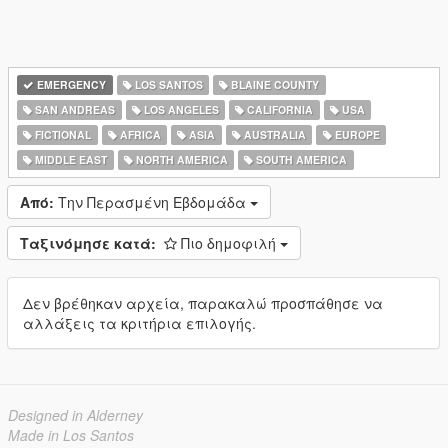
EMERGENCY
LOS SANTOS
BLAINE COUNTY
SAN ANDREAS
LOS ANGELES
CALIFORNIA
USA
FICTIONAL
AFRICA
ASIA
AUSTRALIA
EUROPE
MIDDLE EAST
NORTH AMERICA
SOUTH AMERICA
Από:
Την Περασμένη Εβδομάδα
Ταξινόμησε κατά:
Πιο δημοφιλή
Δεν βρέθηκαν αρχεία, παρακαλώ προσπάθησε να
αλλάξεις τα κριτήρια επιλογής.
Designed in Alderney
Made in Los Santos