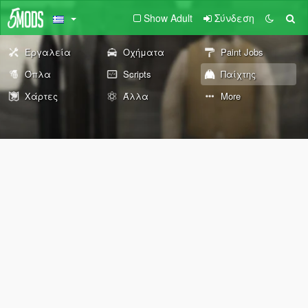
Show Adult
Σύνδεση
Εργαλεία
Οχήματα
Paint Jobs
Όπλα
Scripts
Παίχτης
Χάρτες
Άλλα
More