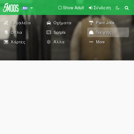
Show Adult
Σύνδεση
Εργαλεία
Οχήματα
Paint Jobs
Όπλα
Scripts
Παίχτης
Χάρτες
Άλλα
More