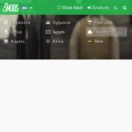
Show Adult
Σύνδεση
Εργαλεία
Οχήματα
Paint Jobs
Όπλα
Scripts
Παίχτης
Χάρτες
Άλλα
More