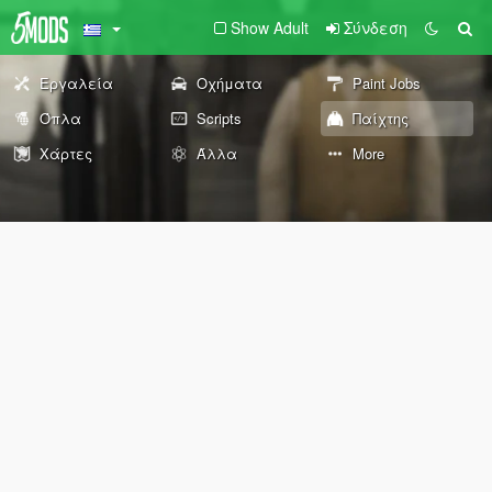
Show Adult
Σύνδεση
Εργαλεία
Οχήματα
Paint Jobs
Όπλα
Scripts
Παίχτης
Χάρτες
Άλλα
More