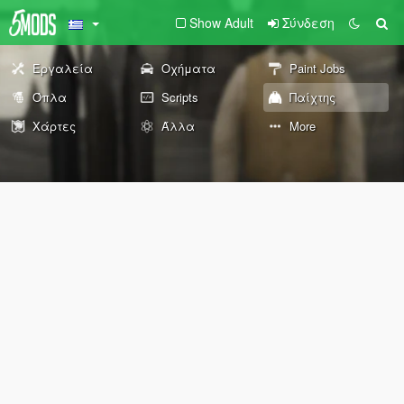
Show Adult
Σύνδεση
Εργαλεία
Οχήματα
Paint Jobs
Όπλα
Scripts
Παίχτης
Χάρτες
Άλλα
More