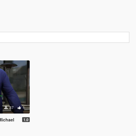
87
1
Michael
1.0