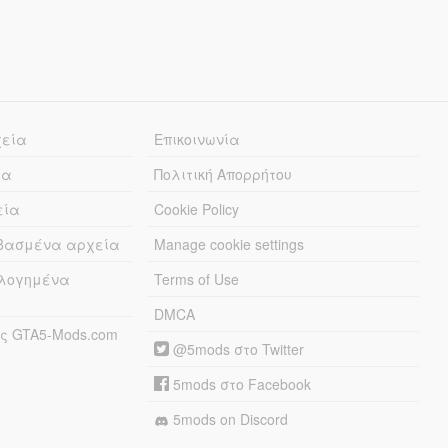
χεία
Επικοινωνία
ία
Πολιτική Απορρήτου
εία
Cookie Policy
εβασμένα αρχεία
Manage cookie settings
λογημένα
Terms of Use
DMCA
ς GTA5-Mods.com
@5mods στο Twitter
5mods στο Facebook
5mods on Discord