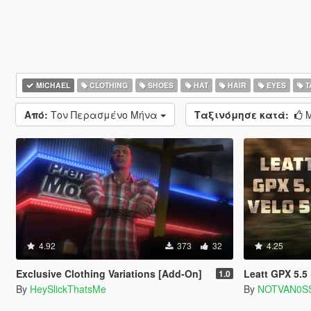
MICHAEL
CLOTHING
SHOES
HAT
HAIR
EYES
T
Από:
Τον Περασμένο Μήνα
Ταξινόμησε κατά:
Μ
4.92
373
32
4.25
Exclusive Clothing Variations [Add-On]
Leatt GPX 5.5 &
1.0
By
HeySlickThatsMe
By
NOTVAN0S