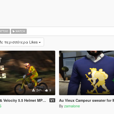
ATTOO
WATCH
ε περισσότερα Likes
241
9
 Velocity 5.5 Helmet MP & SP
Au Vieux Campeur sweater for 
V1
S
By
zamalone