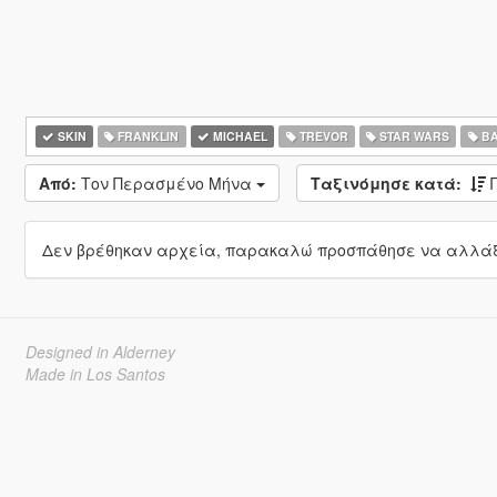
SKIN
FRANKLIN
MICHAEL
TREVOR
STAR WARS
BA
Από:
Τον Περασμένο Μήνα
Ταξινόμησε κατά:
Δεν βρέθηκαν αρχεία, παρακαλώ προσπάθησε να αλλάξε
Designed in Alderney
Made in Los Santos