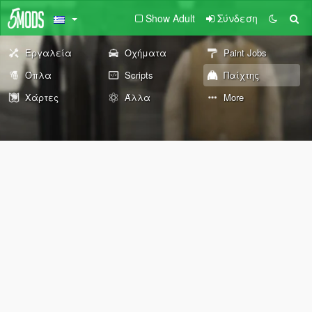
Show Adult
Σύνδεση
Εργαλεία
Οχήματα
Paint Jobs
Όπλα
Scripts
Παίχτης
Χάρτες
Άλλα
More