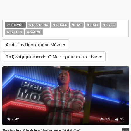
TREVOR
CLOTHING
SHOES
HAT
HAIR
EYES
TATTOO
WATCH
Από:
Τον Περασμένο Μήνα
Ταξινόμησε κατά:
Με περισσότερα Likes
4.92
376
32
Exclusive Clothing Variations [Add-On]
1.0