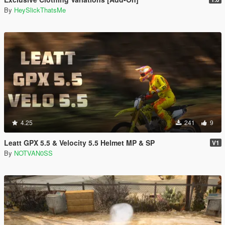
By
HeySlickThatsMe
4.25
241
9
Leatt GPX 5.5 & Velocity 5.5 Helmet MP & SP
V1
By
NOTVAN0SS