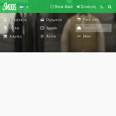
Show Adult
Σύνδεση
Εργαλεία
Οχήματα
Paint Jobs
Όπλα
Scripts
Παίχτης
Χάρτες
Άλλα
More