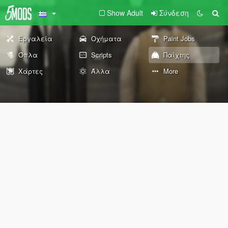
Show Adult
Σύνδεση
Εργαλεία
Οχήματα
Paint Jobs
Όπλα
Scripts
Παίχτης
Χάρτες
Άλλα
More