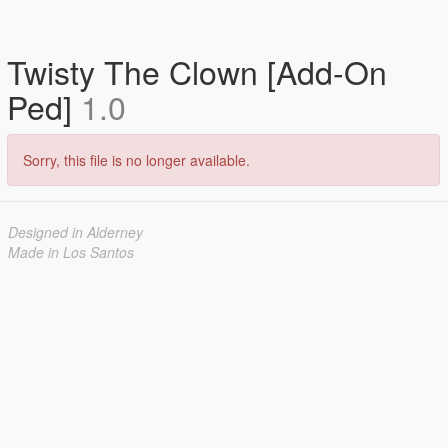
Twisty The Clown [Add-On
Ped]
1.0
Sorry, this file is no longer available.
Designed in Alderney
Made in Los Santos