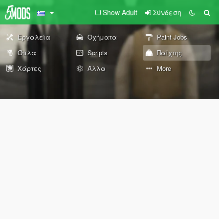
Show Adult
Σύνδεση
Εργαλεία
Οχήματα
Paint Jobs
Όπλα
Scripts
Παίχτης
Χάρτες
Άλλα
More