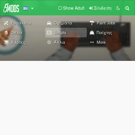
Show Adult
Σύνδεση
Εργαλεία
Οχήματα
Paint Jobs
Όπλα
Scripts
Παίχτης
Χάρτες
Άλλα
More