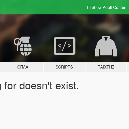
Show Adult
Content
ΌΠΛΑ
SCRIPTS
ΠΑΊΧΤΗΣ
for doesn't exist.