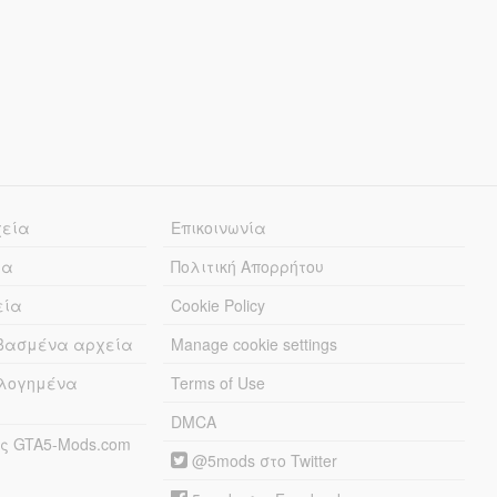
χεία
Επικοινωνία
ία
Πολιτική Απορρήτου
εία
Cookie Policy
εβασμένα αρχεία
Manage cookie settings
λογημένα
Terms of Use
DMCA
ς GTA5-Mods.com
@5mods στο Twitter