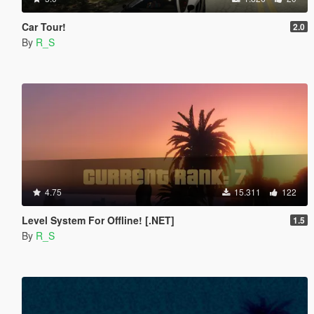
Car Tour!
2.0
By
R_S
4.75
15.311
122
Level System For Offline! [.NET]
1.5
By
R_S