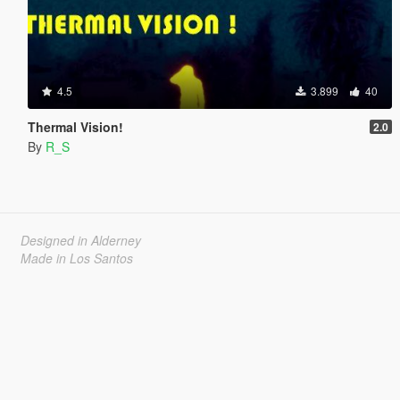
4.5
3.899
40
Thermal Vision!
2.0
By
R_S
Designed in Alderney
Made in Los Santos