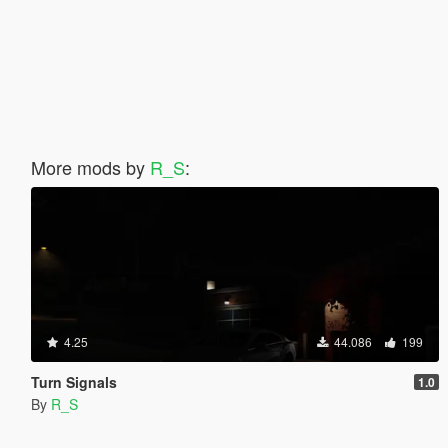
More mods by
R_S
:
4.25
44.086
199
Turn Signals
1.0
By
R_S