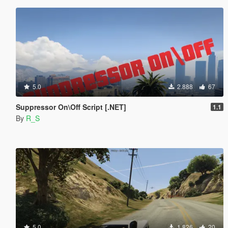
5.0
2.888
67
Suppressor On\Off Script [.NET]
1.1
By
R_S
5.0
1.826
20