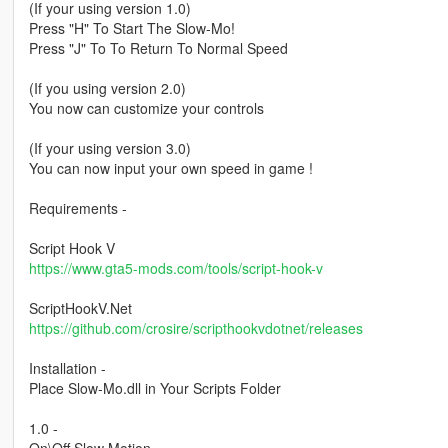
(If your using version 1.0)
Press "H" To Start The Slow-Mo!
Press "J" To To Return To Normal Speed
(If you using version 2.0)
You now can customize your controls
(If your using version 3.0)
You can now input your own speed in game !
Requirements -
Script Hook V
https://www.gta5-mods.com/tools/script-hook-v
ScriptHookV.Net
https://github.com/crosire/scripthookvdotnet/releases
Installation -
Place Slow-Mo.dll in Your Scripts Folder
1.0 -
On\Off Slow Motion