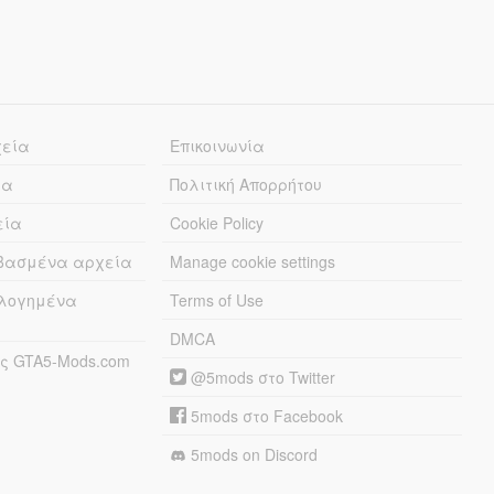
χεία
Επικοινωνία
ία
Πολιτική Απορρήτου
εία
Cookie Policy
εβασμένα αρχεία
Manage cookie settings
λογημένα
Terms of Use
DMCA
ς GTA5-Mods.com
@5mods στο Twitter
5mods στο Facebook
5mods on Discord