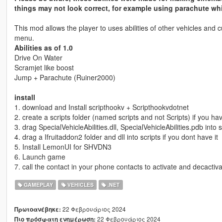
things may not look correct, for example using parachute whil
This mod allows the player to uses abilities of other vehicles and c
menu.
Abilities as of 1.0
Drive On Water
Scramjet like boost
Jump + Parachute (Ruiner2000)
install
1. download and Install scripthookv + Scripthookvdotnet
2. create a scripts folder (named scripts and not Scripts) if you h
3. drag SpecialVehicleAbilities.dll, SpecialVehicleAbilities.pdb into s
4. drag a Ifruitaddon2 folder and dll into scripts if you dont have it
5. Install LemonUI for SHVDN3
6. Launch game
7. call the contact in your phone contacts to activate and decactiva
GAMEPLAY
VEHICLES
.NET
22 Φεβρουάριος 2024
Πρωτοανέβηκε:
22 Φεβρουάριος 2024
Πιο πρόσφατη ενημέρωση: