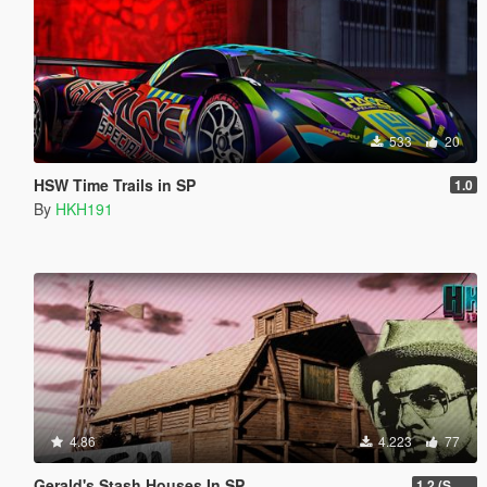
533
20
HSW Time Trails in SP
1.0
By
HKH191
4.86
4.223
77
Gerald's Stash Houses In SP
1.2 (SmartGuards Intergration)