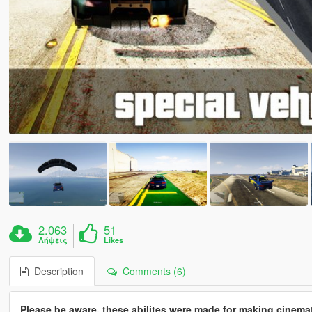
2.063
51
Λήψεις
Likes
Description
Comments (6)
Please be aware, these abilites were made for making cinemati