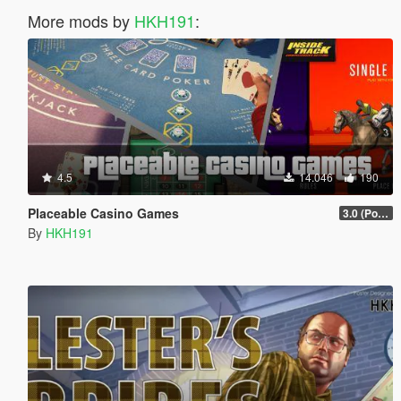
More mods by
HKH191
:
4.5
14.046
190
Placeable Casino Games
3.0 (Poker, Blackjack, Roulette Overhual)
By
HKH191