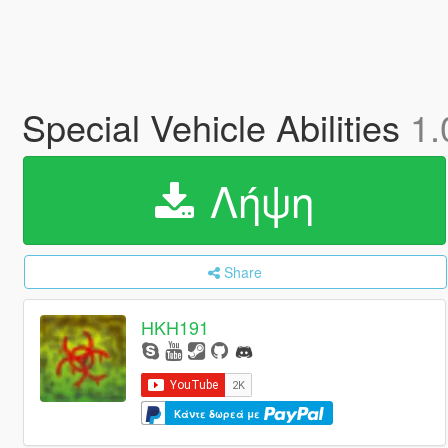
Special Vehicle Abilities
1.
Λήψη
Share
HKH191
Κάντε δωρεά με