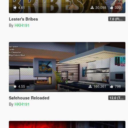
4.61
30.098
329
Lester's Bribes
7.0 (Fix Incompatibility Between ModHelper V7.2.5)
By
HKH191
4.55
160.361
798
Safehouse Reloaded
12.0 (Toggle Unowned Apartment Blips)
By
HKH191