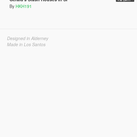
By
HKH191
Designed in Alderney
Made in Los Santos