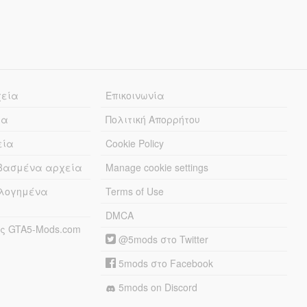
χεία
Επικοινωνία
ία
Πολιτική Απορρήτου
εία
Cookie Policy
εβασμένα αρχεία
Manage cookie settings
λογημένα
Terms of Use
DMCA
ς GTA5-Mods.com
@5mods στο Twitter
5mods στο Facebook
5mods on Discord