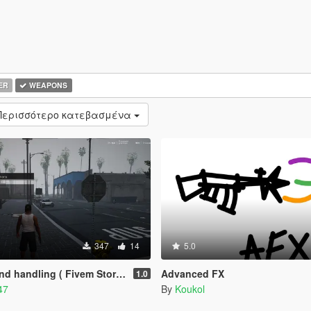
ER
WEAPONS
Περισσότερο κατεβασμένα
347
14
5.0
 handling ( Fivem Story Mode )
Advanced FX
1.0
47
By
Koukol