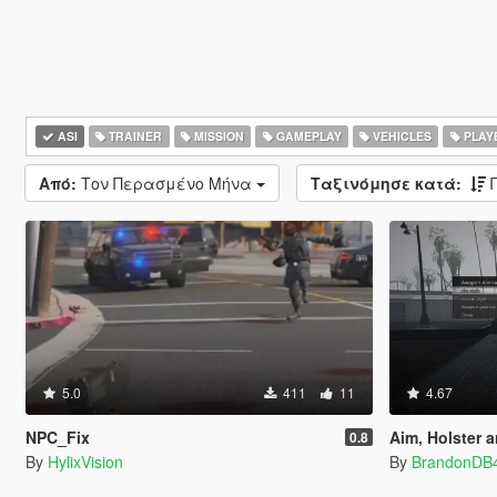
ASI
TRAINER
MISSION
GAMEPLAY
VEHICLES
PLAY
Από:
Τον Περασμένο Μήνα
Ταξινόμησε κατά:
5.0
411
11
4.67
NPC_Fix
Aim, Holster and
0.8
By
HylixVision
By
BrandonDB