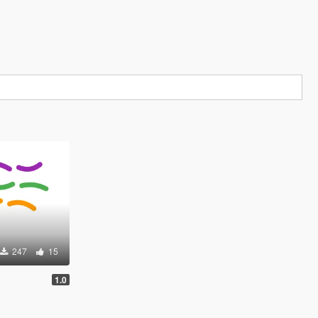
247
15
1.0