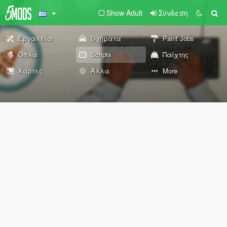
Show Adult
Σύνδεση
Εργαλεία
Οχήματα
Paint Jobs
Όπλα
Scripts
Παίχτης
Χάρτες
Άλλα
More