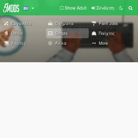
Show Adult
Σύνδεση
Εργαλεία
Οχήματα
Paint Jobs
Όπλα
Scripts
Παίχτης
Χάρτες
Άλλα
More