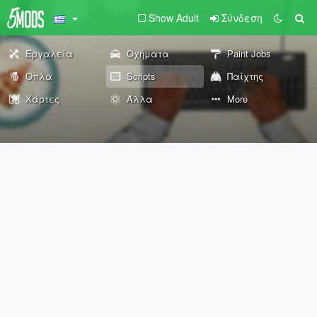
Show Adult
Σύνδεση
Εργαλεία
Οχήματα
Paint Jobs
Όπλα
Scripts
Παίχτης
Χάρτες
Άλλα
More