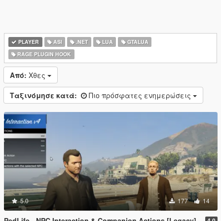
PLAYER
ASI
.NET
LUA
GTALUA
RAGE PLUGIN HOOK
Από:
Χθες
Ταξινόμησε κατά:
Πιο πρόσφατες ενημερώσεις
5.0
177
14
PedLife - NPC Interaction & Companion Actions [Legacy]
4.0