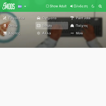
Show Adult
Σύνδεση
Εργαλεία
Οχήματα
Paint Jobs
Όπλα
Scripts
Παίχτης
Χάρτες
Άλλα
More