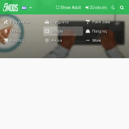
Show Adult
Σύνδεση
Εργαλεία
Οχήματα
Paint Jobs
Όπλα
Scripts
Παίχτης
Χάρτες
Άλλα
More