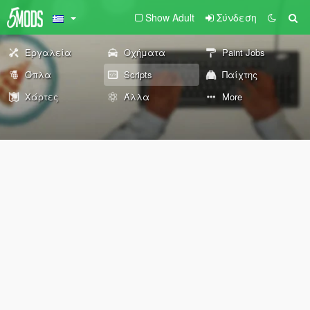
Show Adult
Σύνδεση
Εργαλεία
Οχήματα
Paint Jobs
Όπλα
Scripts
Παίχτης
Χάρτες
Άλλα
More