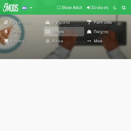
Show Adult
Σύνδεση
Εργαλεία
Οχήματα
Paint Jobs
Όπλα
Scripts
Παίχτης
Χάρτες
Άλλα
More