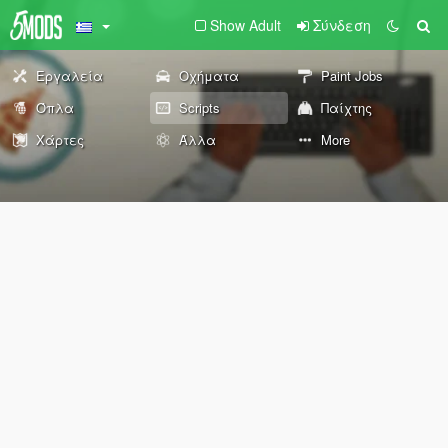
Show Adult
Σύνδεση
Εργαλεία
Οχήματα
Paint Jobs
Όπλα
Scripts
Παίχτης
Χάρτες
Άλλα
More