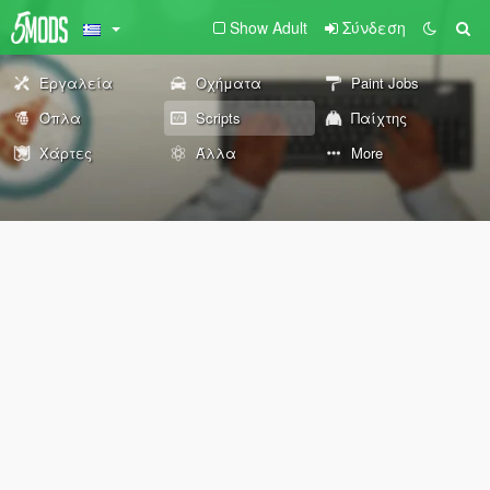
Show Adult
Σύνδεση
Εργαλεία
Οχήματα
Paint Jobs
Όπλα
Scripts
Παίχτης
Χάρτες
Άλλα
More