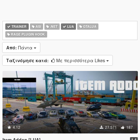
TRAINER
ASI
.NET
LUA
GTALUA
RAGE PLUGIN HOOK
Από:
Πάντα
Ταξινόμησε κατά:
Με περισσότερα Likes
4.12
27.571
187
Item Addon [LUA]
1.4