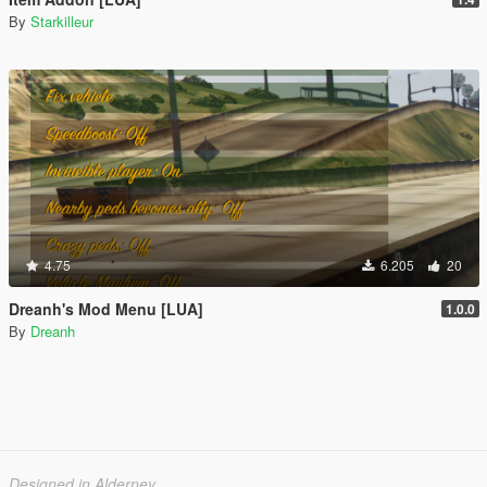
By
Starkilleur
4.75
6.205
20
Dreanh's Mod Menu [LUA]
1.0.0
By
Dreanh
Designed in Alderney