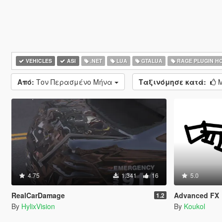
VEHICLES
ASI
.NET
LUA
GTALUA
RAGE PLUGIN H
Από:
Τον Περασμένο Μήνα
Ταξινόμησε κατά:
Μ
4.75
1.341
16
5.0
RealCarDamage
Advanced FX
1.2
By
HylixVision
By
Koukol