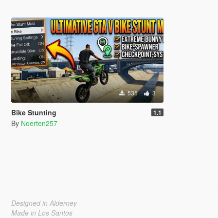
535
3
Bike Stunting
1.1
By
Noerten257
Designed in Alderney
Made in Los Santos