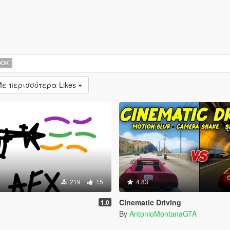
OOK
ε περισσότερα Likes
219
15
4.83
Cinematic Driving
1.0
By
AntonioMontanaGTA