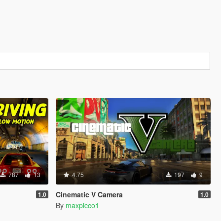
787
13
4.75
197
9
Cinematic V Camera
1.0
1.0
By
maxpicco1