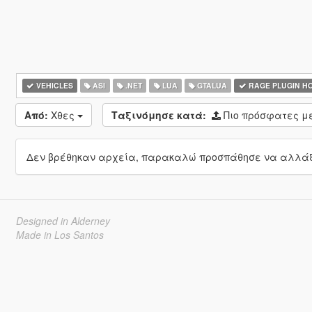
VEHICLES
ASI
.NET
LUA
GTALUA
RAGE PLUGIN H
Από:
Χθες
Ταξινόμησε κατά:
Πιο πρόσφατες 
Δεν βρέθηκαν αρχεία, παρακαλώ προσπάθησε να αλλάξε
Designed in Alderney
Made in Los Santos