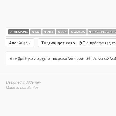
WEAPONS
ASI
.NET
LUA
GTALUA
RAGE PLUGIN H
Από:
Χθες
Ταξινόμησε κατά:
Πιο πρόσφατες ε
Δεν βρέθηκαν αρχεία, παρακαλώ προσπάθησε να αλλάξε
Designed in Alderney
Made in Los Santos