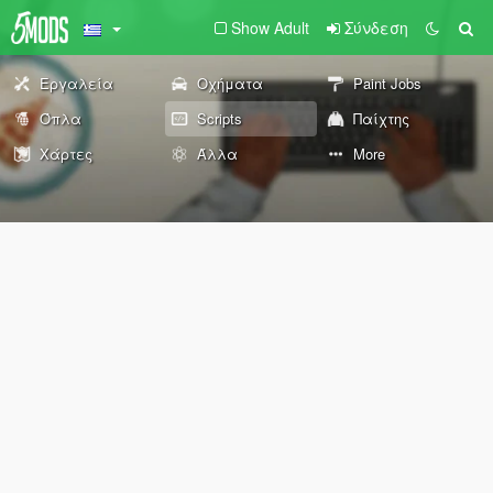
Show Adult
Σύνδεση
Εργαλεία
Οχήματα
Paint Jobs
Όπλα
Scripts
Παίχτης
Χάρτες
Άλλα
More