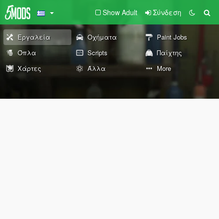
Show Adult
Σύνδεση
Εργαλεία
Οχήματα
Paint Jobs
Όπλα
Scripts
Παίχτης
Χάρτες
Άλλα
More