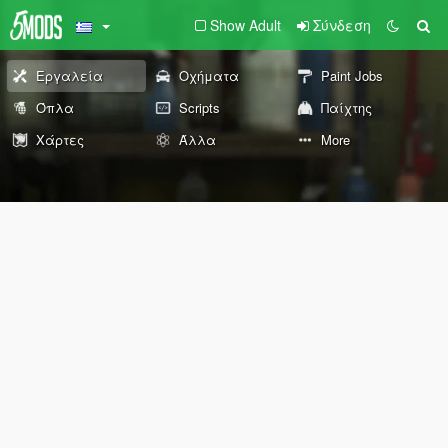
Show Adult
Σύνδεση
Εργαλεία
Οχήματα
Paint Jobs
Όπλα
Scripts
Παίχτης
Χάρτες
Άλλα
More