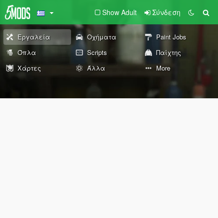
Show Adult
Σύνδεση
Εργαλεία
Οχήματα
Paint Jobs
Όπλα
Scripts
Παίχτης
Χάρτες
Άλλα
More