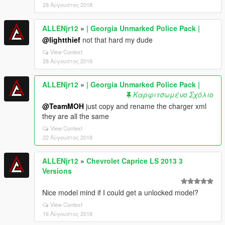
28 Αύγουστος 2018
ALLENjr12
»
| Georgia Unmarked Police Pack |
@lightthief
not that hard my dude
View Context
28 Αύγουστος 2018
ALLENjr12
»
| Georgia Unmarked Police Pack |
Καρφιτσωμένο Σχόλιο
@TeamMOH
just copy and rename the charger xml
they are all the same
View Context
22 Αύγουστος 2018
ALLENjr12
»
Chevrolet Caprice LS 2013 3
Versions
Nice model mind if I could get a unlocked model?
View Context
16 Αύγουστος 2018