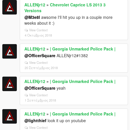
ALLENjr12
»
Chevrolet Caprice LS 2013 3
Versions
@M3e8l
awsome I'll hit you up in a couple more
weeks about it :)
View Context
4 Οκτώβριος 2018
ALLENjr12
»
| Georgia Unmarked Police Pack |
@OfficerSquare
ALLENjr12#1382
View Context
20 Σεπτέμβριος 2018
ALLENjr12
»
| Georgia Unmarked Police Pack |
@OfficerSquare
yeah
View Context
1 Σεπτέμβριος 2018
ALLENjr12
»
| Georgia Unmarked Police Pack |
@lightthief
look it up on youtube
View Context