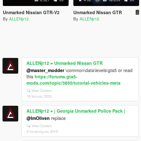
Unmarked Nissian GTR-V2
Unmarked Nissan GTR
.
By
ALLENjr12
By
ALLENjr12
ALLENjr12
»
Unmarked Nissan GTR
@master_modder
\common\data\levels\gta5 or read
this
https://forums.gta5-
mods.com/topic/3850/tutorial-vehicles-meta
View Context
16 Ιούνιος 2020
ALLENjr12
»
| Georgia Unmarked Police Pack |
@ImOliven
replace
View Context
6 Ιανουάριος 2019