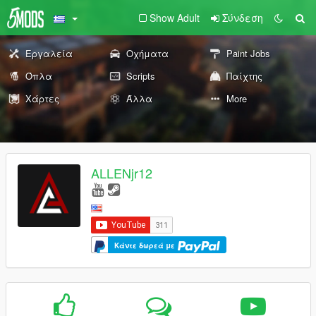
Show Adult
Σύνδεση
Εργαλεία
Οχήματα
Paint Jobs
Όπλα
Scripts
Παίχτης
Χάρτες
Άλλα
More
ALLENjr12
Κάντε δωρεά με