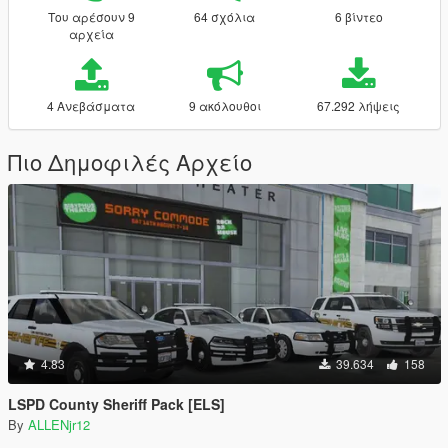
Του αρέσουν 9
64 σχόλια
6 βίντεο
αρχεία
4 Ανεβάσματα
9 ακόλουθοι
67.292 λήψεις
Πιο Δημοφιλές Αρχείο
4.83
39.634
158
LSPD County Sheriff Pack [ELS]
By
ALLENjr12