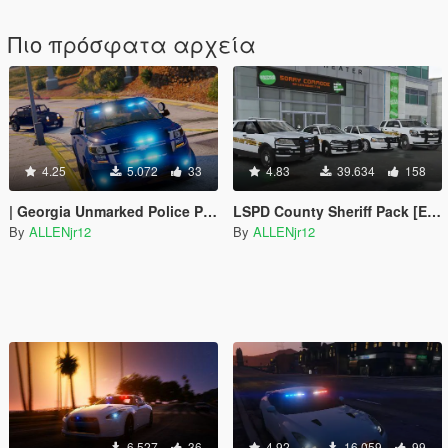
Πιο πρόσφατα αρχεία
4.25
5.072
33
4.83
39.634
158
| Georgia Unmarked Police Pack |
LSPD County Sheriff Pack [ELS]
By
ALLENjr12
By
ALLENjr12
6.527
36
4.92
16.059
99