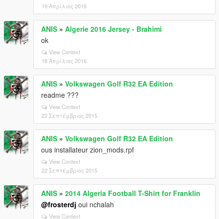
19 Απρίλιος 2016
ANIS
»
Algerie 2016 Jersey - Brahimi
ok
View Context
18 Απρίλιος 2016
ANIS
»
Volkswagen Golf R32 EA Edition
readme ???
View Context
22 Σεπτέμβριος 2015
ANIS
»
Volkswagen Golf R32 EA Edition
ous installateur zion_mods.rpf
View Context
22 Σεπτέμβριος 2015
ANIS
»
2014 Algeria Football T-Shirt for Franklin
@frosterdj
oui nchalah
View Context