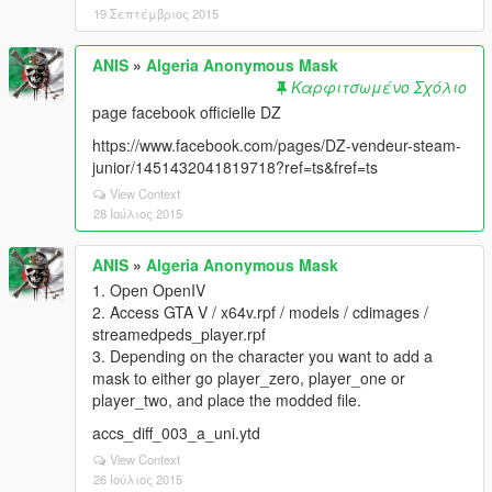
19 Σεπτέμβριος 2015
ANIS
»
Algeria Anonymous Mask
Καρφιτσωμένο Σχόλιο
page facebook officielle DZ
https://www.facebook.com/pages/DZ-vendeur-steam-
junior/1451432041819718?ref=ts&fref=ts
View Context
28 Ιούλιος 2015
ANIS
»
Algeria Anonymous Mask
1. Open OpenIV
2. Access GTA V / x64v.rpf / models / cdimages /
streamedpeds_player.rpf
3. Depending on the character you want to add a
mask to either go player_zero, player_one or
player_two, and place the modded file.
accs_diff_003_a_uni.ytd
View Context
26 Ιούλιος 2015