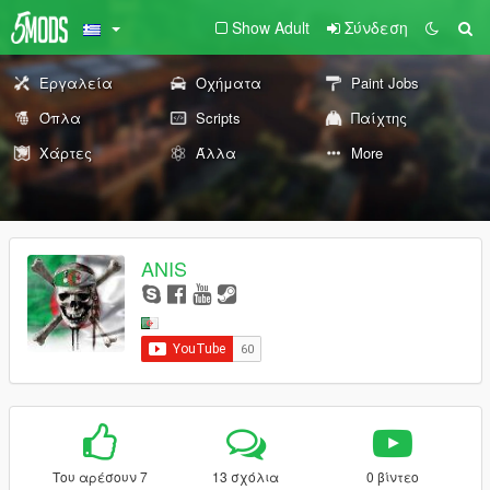
Show Adult
Σύνδεση
Εργαλεία
Οχήματα
Paint Jobs
Όπλα
Scripts
Παίχτης
Χάρτες
Άλλα
More
ANIS
Του αρέσουν 7
13 σχόλια
0 βίντεο