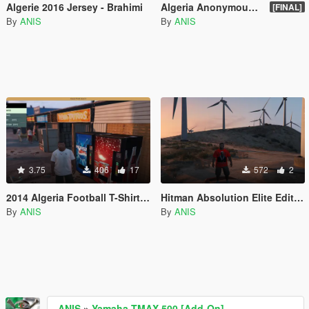
Algerie 2016 Jersey - Brahimi
Algeria Anonymous Mask
[FINAL]
By
ANIS
By
ANIS
3.75
406
17
572
2
2014 Algeria Football T-Shirt for Franklin
Hitman Absolution Elite Edition T-Shirt
By
ANIS
By
ANIS
ANIS
»
Yamaha TMAX 500 [Add-On]