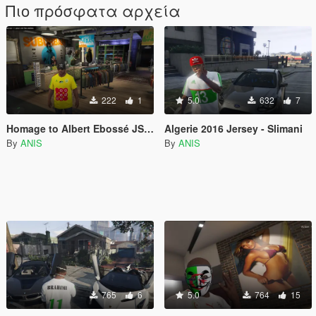
Πιο πρόσφατα αρχεία
222
1
5.0
632
7
Homage to Albert Ebossé JSK Jersey
Algerie 2016 Jersey - Slimani
By
ANIS
By
ANIS
765
6
5.0
764
15