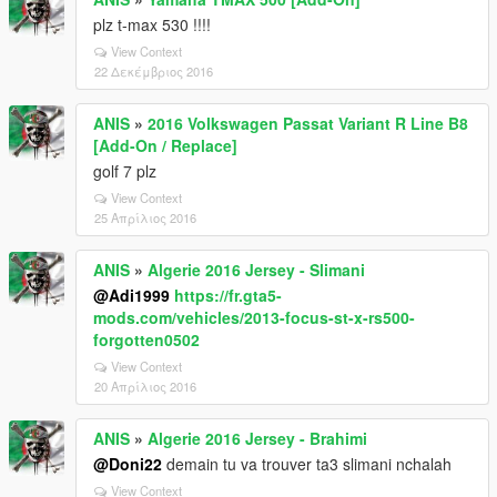
plz t-max 530 !!!!
View Context
22 Δεκέμβριος 2016
ANIS
»
2016 Volkswagen Passat Variant R Line B8
[Add-On / Replace]
golf 7 plz
View Context
25 Απρίλιος 2016
ANIS
»
Algerie 2016 Jersey - Slimani
@Adi1999
https://fr.gta5-
mods.com/vehicles/2013-focus-st-x-rs500-
forgotten0502
View Context
20 Απρίλιος 2016
ANIS
»
Algerie 2016 Jersey - Brahimi
@Doni22
demain tu va trouver ta3 slimani nchalah
View Context