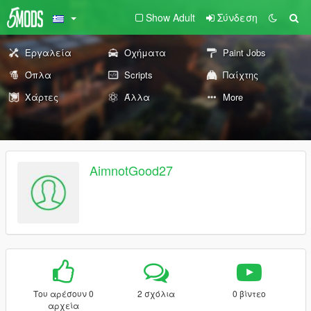
Show Adult
Σύνδεση
Εργαλεία
Οχήματα
Paint Jobs
Όπλα
Scripts
Παίχτης
Χάρτες
Άλλα
More
AimnotGood27
Του αρέσουν 0
2 σχόλια
0 βίντεο
αρχεία