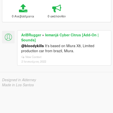
0 Ανεβάσματα
0 ακόλουθοι
AriBRugger
»
Iemanjá Cyber Citrus [Add-On |
Sounds]
@bloodykills
It's based on Miura X8, Limited
production car from brazil, Miura.
View Context
2 Ιανουάριος 2022
Designed in Alderney
Made in Los Santos