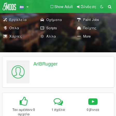
Show Adult
Σύνδεση
Εργαλεία
Οχήματα
Paint Jobs
Όπλα
Scripts
Παίχτης
Χάρτες
Άλλα
More
AriBRugger
Του αρέσουν 0
1 σχόλιο
0 βίντεο
αρχεία