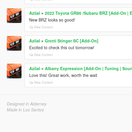
Aziial
»
2022 Toyota GR86 /Subaru BRZ [Add-On | Ext
New BRZ looks so good!
View Context
Aziial
»
Grotti Stinger SC [Add-On]
Excited to check this out tomorrow!
View Context
Aziial
»
Albany Expression [Add-On | Tuning | Sou
Love this! Great work, worth the wait
View Context
Designed in Alderney
Made in Los Santos