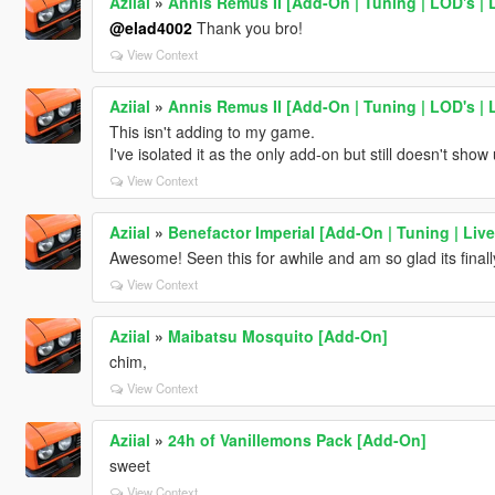
Aziial
»
Annis Remus II [Add-On | Tuning | LOD's | 
@elad4002
Thank you bro!
View Context
Aziial
»
Annis Remus II [Add-On | Tuning | LOD's | 
This isn't adding to my game.
I've isolated it as the only add-on but still doesn't show
View Context
Aziial
»
Benefactor Imperial [Add-On | Tuning | Live
Awesome! Seen this for awhile and am so glad its finall
View Context
Aziial
»
Maibatsu Mosquito [Add-On]
chim,
View Context
Aziial
»
24h of Vanillemons Pack [Add-On]
sweet
View Context