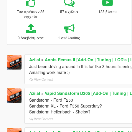
Του αρέσουν 25
57 σχόλια
123 βίντεο
αρχεία
0 Ανεβάσματα
1 ακόλουθος
Aziial
»
Annis Remus II [Add-On | Tuning | LOD's | 
Just been driving around in this for like 3 hours listenin
Amazing work mate :)
View Context
Aziial
»
Vapid Sandstorm D205 [Add-On | Tuning | L
Sandstorm - Ford F250
Sandstorm XL - Ford F350 Superduty?
Sandstorm Hellenbach - Shelby?
View Context