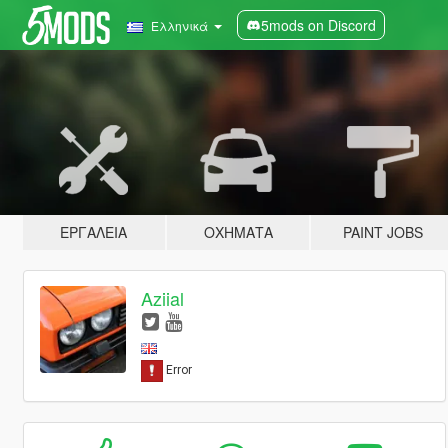
5mods on Discord
Ελληνικά
ΕΡΓΑΛΕΊΑ
ΟΧΉΜΑΤΑ
PAINT JOBS
Aziial