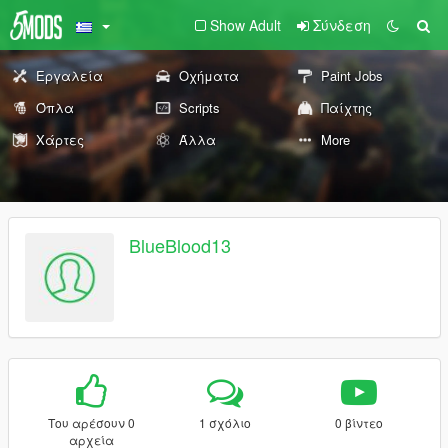
Show Adult
Σύνδεση
Εργαλεία
Οχήματα
Paint Jobs
Όπλα
Scripts
Παίχτης
Χάρτες
Άλλα
More
BlueBlood13
Του αρέσουν 0
1 σχόλιο
0 βίντεο
αρχεία