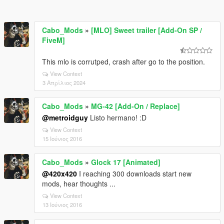
Cabo_Mods
»
[MLO] Sweet trailer [Add-On SP /
FiveM]
This mlo is corrutped, crash after go to the position.
View Context
3 Απρίλιος 2024
Cabo_Mods
»
MG-42 [Add-On / Replace]
@metroidguy
Listo hermano! :D
View Context
15 Ιούνιος 2016
Cabo_Mods
»
Glock 17 [Animated]
@420x420
I reaching 300 downloads start new
mods, hear thoughts ...
View Context
13 Ιούνιος 2016