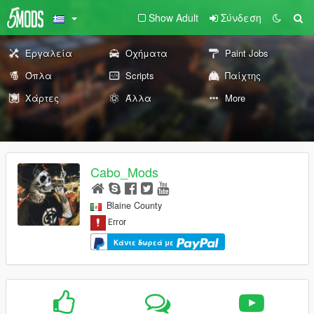
Show Adult
Σύνδεση
Εργαλεία
Οχήματα
Paint Jobs
Όπλα
Scripts
Παίχτης
Χάρτες
Άλλα
More
Cabo_Mods
Blaine County
Κάντε δωρεά με