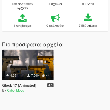
Του αρέσουν 0
4 σχόλια
0 βίντεο
αρχεία
1 Ανέβασμα
0 ακόλουθοι
7.560 λήψεις
Πιο πρόσφατα αρχεία
4.25
7.560
44
Glock 17 [Animated]
4.0
By
Cabo_Mods