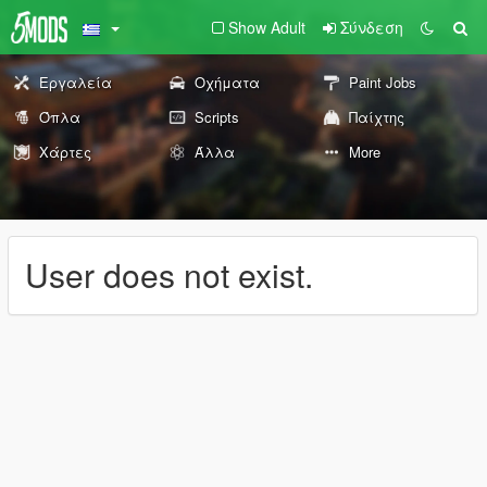
Show Adult
Σύνδεση
Εργαλεία
Οχήματα
Paint Jobs
Όπλα
Scripts
Παίχτης
Χάρτες
Άλλα
More
User does not exist.