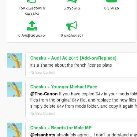
Του αρέσουν 9
5 σχόλια
0 βίντεο
αρχεία
0 Ανεβάσματα
0 ακόλουθοι
Chesku
»
Audi A6 2015 [Add-on/Replace]
it's a shame about the french license plate
View Context
Chesku
»
Younger Michael Face
@The-Canon
If you have copied 64v in your mods folde
files from the original 64v file, and replace the new fil
simply delete 64v from mods folder, and copy it again fr
View Context
Chesku
»
Beards for Male MP
@elsanhoty
absolutely agree... I don't understand anyt