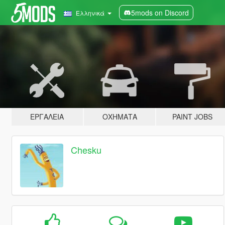
5mods on Discord
Ελληνικά
ΕΡΓΑΛΕΊΑ
ΟΧΉΜΑΤΑ
PAINT JOBS
Chesku