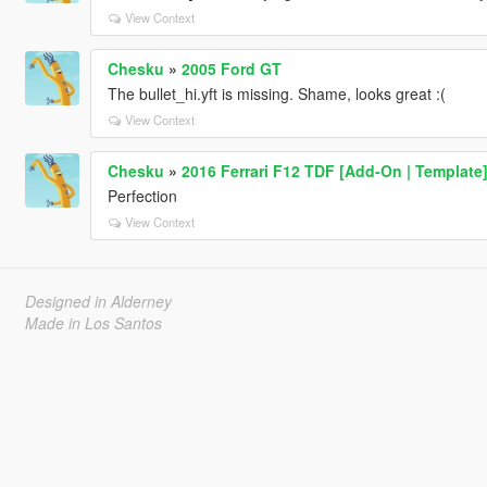
View Context
Chesku
»
2005 Ford GT
The bullet_hi.yft is missing. Shame, looks great :(
View Context
Chesku
»
2016 Ferrari F12 TDF [Add-On | Template
Perfection
View Context
Designed in Alderney
Made in Los Santos