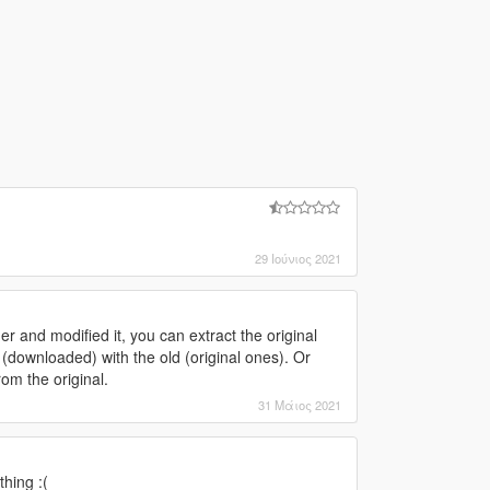
29 Ιούνιος 2021
r and modified it, you can extract the original
es (downloaded) with the old (original ones). Or
om the original.
31 Μάιος 2021
hing :(