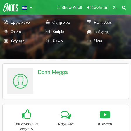
Show Adult
Σύνδεση
Εργαλεία
Οχήματα
Paint Jobs
Όπλα
Scripts
Παίχτης
Χάρτες
Άλλα
More
Donn Megga
Του αρέσουν 0
4 σχόλια
0 βίντεο
αρχεία