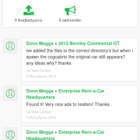
0 Ανεβάσματα
0 ακόλουθοι
Donn Megga
»
2012 Bentley Continental GT
ive added the files to the correct directory's but when i
spawn the cogcabrio the original car still appears?
any ideas why? thanks
View Context
5 Νοέμβριος 2015
Donn Megga
»
Enterprise Rent-a-Car
Headquarters
Found it! Very nice ads to realism! Thanks
View Context
5 Νοέμβριος 2015
Donn Megga
»
Enterprise Rent-a-Car
Headquarters