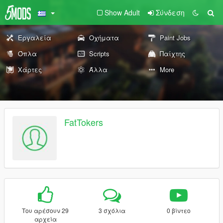
Show Adult
Σύνδεση
Εργαλεία
Οχήματα
Paint Jobs
Όπλα
Scripts
Παίχτης
Χάρτες
Άλλα
More
FatTokers
Του αρέσουν 29
3 σχόλια
0 βίντεο
αρχεία