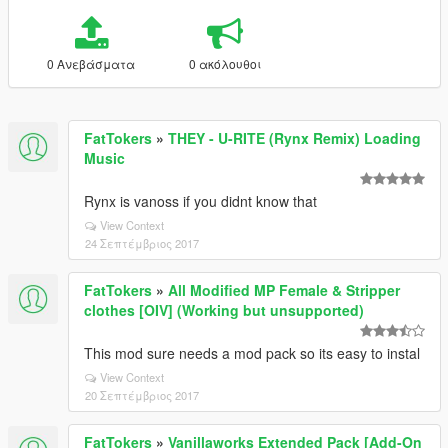
0 Ανεβάσματα
0 ακόλουθοι
FatTokers
»
THEY - U-RITE (Rynx Remix) Loading
Music
Rynx is vanoss if you didnt know that
View Context
24 Σεπτέμβριος 2017
FatTokers
»
All Modified MP Female & Stripper
clothes [OIV] (Working but unsupported)
This mod sure needs a mod pack so its easy to instal
View Context
20 Σεπτέμβριος 2017
FatTokers
»
Vanillaworks Extended Pack [Add-On