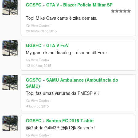
GGSFC
»
GTA V - Blazer Policia Militar SP
Top! Mike Cavalcante é zika demais..
View Context
28 Αύγουστος 2015
GGSFC
»
GTA V FoV
My game is not loading .. dsound.dll Error
View Context
12 Ιούλιος 2015
GGSFC
»
SAMU Ambulance (Ambulância do
SAMU)
Top, faz umas viaturas da PMESP KK
View Context
4 Ιούνιος 2015
GGSFC
»
Santos FC 2015 T-shirt
@GabrielG4M3R @jk12jk Salveee !
View Context