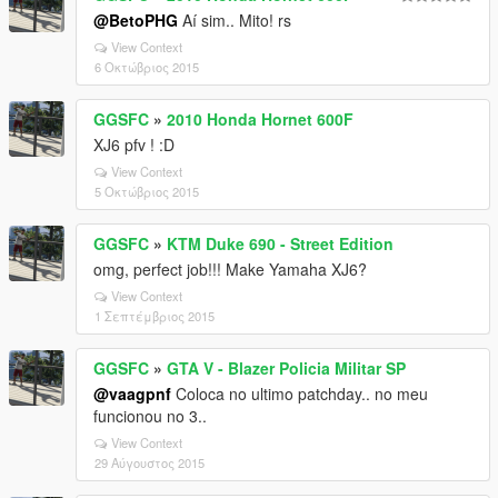
@BetoPHG
Aí sim.. Mito! rs
View Context
6 Οκτώβριος 2015
GGSFC
»
2010 Honda Hornet 600F
XJ6 pfv ! :D
View Context
5 Οκτώβριος 2015
GGSFC
»
KTM Duke 690 - Street Edition
omg, perfect job!!! Make Yamaha XJ6?
View Context
1 Σεπτέμβριος 2015
GGSFC
»
GTA V - Blazer Policia Militar SP
@vaagpnf
Coloca no ultimo patchday.. no meu
funcionou no 3..
View Context
29 Αύγουστος 2015