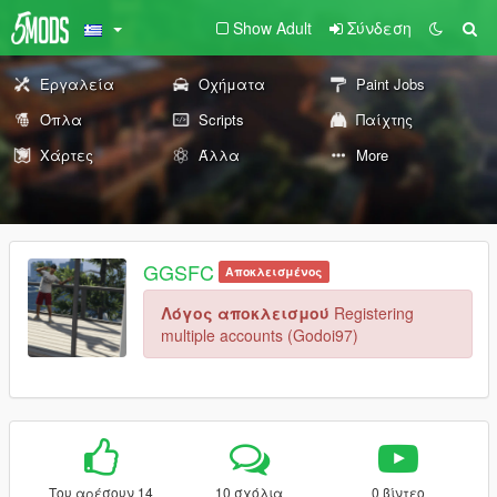
Show Adult
Σύνδεση
Εργαλεία
Οχήματα
Paint Jobs
Όπλα
Scripts
Παίχτης
Χάρτες
Άλλα
More
GGSFC
Αποκλεισμένος
Λόγος αποκλεισμού
Registering
multiple accounts (Godoi97)
Του αρέσουν 14
10 σχόλια
0 βίντεο