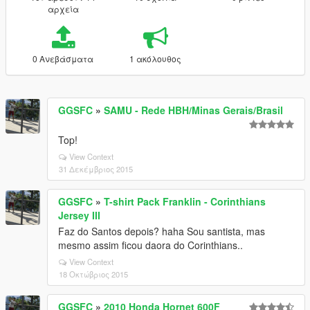
αρχεία
0 Ανεβάσματα
1 ακόλουθος
GGSFC
»
SAMU - Rede HBH/Minas Gerais/Brasil
Top!
View Context
31 Δεκέμβριος 2015
GGSFC
»
T-shirt Pack Franklin - Corinthians
Jersey III
Faz do Santos depois? haha Sou santista, mas
mesmo assim ficou daora do Corinthians..
View Context
18 Οκτώβριος 2015
GGSFC
»
2010 Honda Hornet 600F