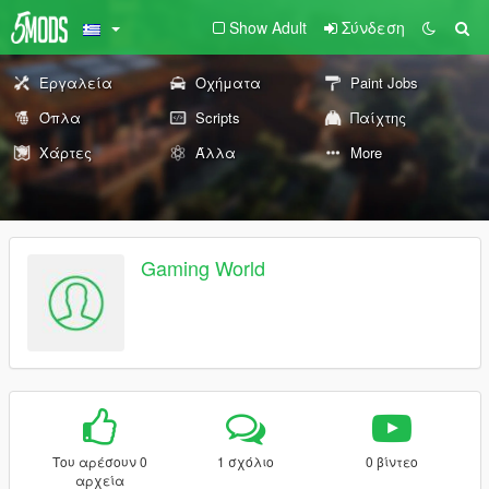
Show Adult
Σύνδεση
Εργαλεία
Οχήματα
Paint Jobs
Όπλα
Scripts
Παίχτης
Χάρτες
Άλλα
More
Gaming World
Του αρέσουν 0
1 σχόλιο
0 βίντεο
αρχεία